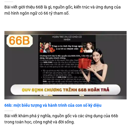
Bài viết giới thiệu 66B là gì, nguồn gốc, kiến trúc và ứng dụng của
mô hình ngôn ngữ có 66 tỷ tham số.
66b: một biểu tượng và hành trình của con số kỳ diệu
Bài viết khám phá ý nghĩa, nguồn gốc và các ứng dụng của 66b
trong toán học, công nghệ và đời sống.