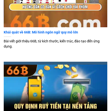
Khái quát về 66B: Mô hình ngôn ngữ quy mô lớn
Bài viết giới thiệu 66B, từ kích thước, kiến trúc, đào tạo đến ứng
dụng.