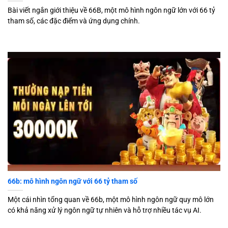
Bài viết ngắn giới thiệu về 66B, một mô hình ngôn ngữ lớn với 66 tỷ
tham số, các đặc điểm và ứng dụng chính.
66b: mô hình ngôn ngữ với 66 tỷ tham số
Một cái nhìn tổng quan về 66b, một mô hình ngôn ngữ quy mô lớn
có khả năng xử lý ngôn ngữ tự nhiên và hỗ trợ nhiều tác vụ AI.