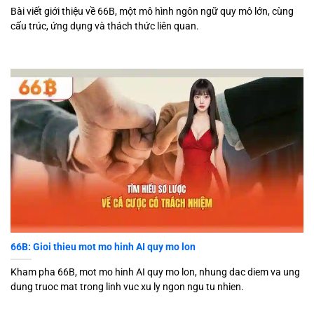
Bài viết giới thiệu về 66B, một mô hình ngôn ngữ quy mô lớn, cùng
cấu trúc, ứng dụng và thách thức liên quan.
66B: Gioi thieu mot mo hinh AI quy mo lon
Kham pha 66B, mot mo hinh AI quy mo lon, nhung dac diem va ung
dung truoc mat trong linh vuc xu ly ngon ngu tu nhien.