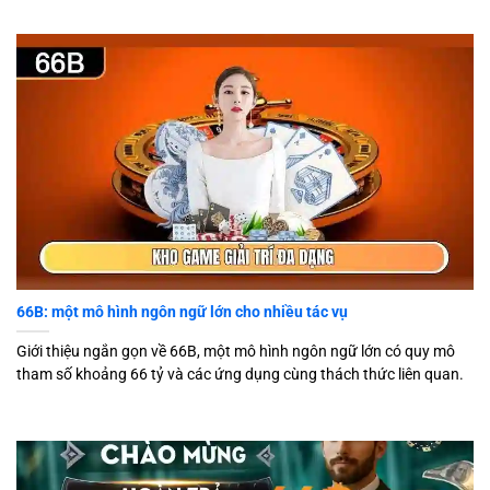
66B: một mô hình ngôn ngữ lớn cho nhiều tác vụ
Giới thiệu ngắn gọn về 66B, một mô hình ngôn ngữ lớn có quy mô
tham số khoảng 66 tỷ và các ứng dụng cùng thách thức liên quan.