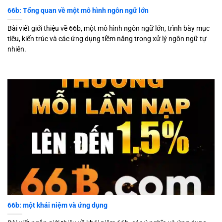
66b: Tổng quan về một mô hình ngôn ngữ lớn
Bài viết giới thiệu về 66b, một mô hình ngôn ngữ lớn, trình bày mục
tiêu, kiến trúc và các ứng dụng tiềm năng trong xử lý ngôn ngữ tự
nhiên.
66b: một khái niệm và ứng dụng