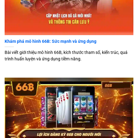
Khám phá mô hình 66B: Sức mạnh và ứng dụng
Bài viết giới thiệu mô hình 66B, kích thước tham số, kiến trúc, quá
trình huấn luyện và ứng dụng tiềm năng.