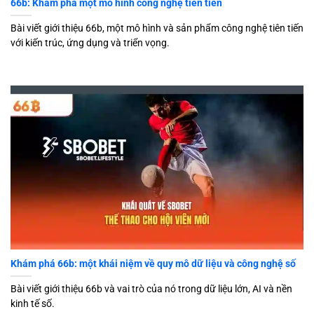
66b: Khám phá một mô hình công nghệ tiên tiến
Bài viết giới thiệu 66b, một mô hình và sản phẩm công nghệ tiên tiến
với kiến trúc, ứng dụng và triển vọng.
Khám phá 66b: một khái niệm về quy mô dữ liệu và công nghệ số
Bài viết giới thiệu 66b và vai trò của nó trong dữ liệu lớn, AI và nền
kinh tế số.