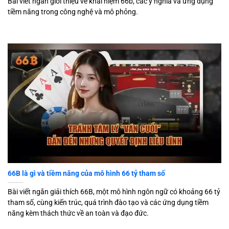
Bài viết ngắn giới thiệu về khái niệm 66b, các ý nghĩa và ứng dụng
tiềm năng trong công nghệ và mô phỏng.
66B là gì và tiềm năng của mô hình 66 tỷ tham số
Bài viết ngắn giải thích 66B, một mô hình ngôn ngữ có khoảng 66 tỷ
tham số, cùng kiến trúc, quá trình đào tạo và các ứng dụng tiềm
năng kèm thách thức về an toàn và đạo đức.