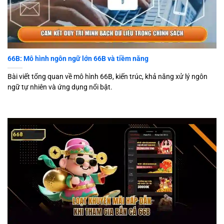
66B: Mô hình ngôn ngữ lớn 66B và tiềm năng
Bài viết tổng quan về mô hình 66B, kiến trúc, khả năng xử lý ngôn
ngữ tự nhiên và ứng dụng nổi bật.