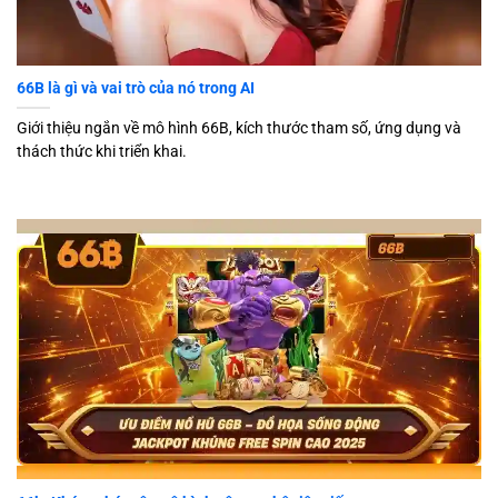
66B là gì và vai trò của nó trong AI
Giới thiệu ngắn về mô hình 66B, kích thước tham số, ứng dụng và
thách thức khi triển khai.