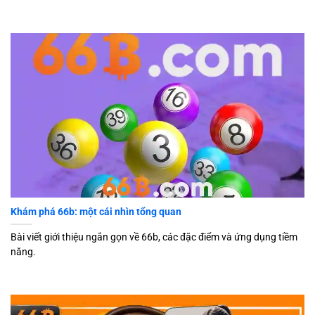
Khám phá 66b: một cái nhìn tổng quan
Bài viết giới thiệu ngắn gọn về 66b, các đặc điểm và ứng dụng tiềm
năng.