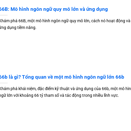
66B: Mô hình ngôn ngữ quy mô lớn và ứng dụng
Khám phá 66B, một mô hình ngôn ngữ quy mô lớn, cách nó hoạt động và
ứng dụng tiềm năng.
66b là gì? Tổng quan về một mô hình ngôn ngữ lớn 66b
Khám phá khái niệm, đặc điểm kỹ thuật và ứng dụng của 66b, một mô hì
ngữ lớn với khoảng 66 tỷ tham số và tác động trong nhiều lĩnh vực.