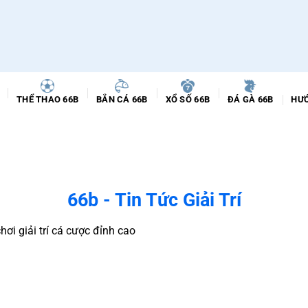
THỂ THAO 66B
BẮN CÁ 66B
XỔ SỐ 66B
ĐÁ GÀ 66B
HƯƠ
66b - Tin Tức Giải Trí
chơi giải trí cá cược đỉnh cao