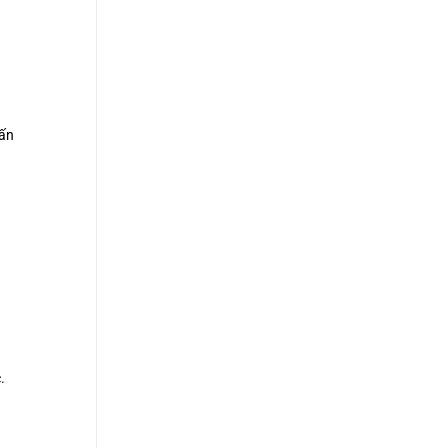
uấn
.