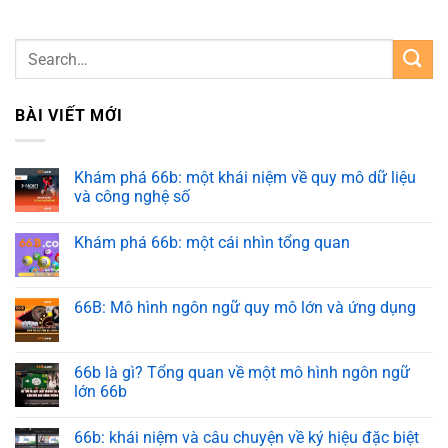
BÀI VIẾT MỚI
Khám phá 66b: một khái niệm về quy mô dữ liệu
và công nghệ số
Khám phá 66b: một cái nhìn tổng quan
66B: Mô hình ngôn ngữ quy mô lớn và ứng dụng
66b là gì? Tổng quan về một mô hình ngôn ngữ
lớn 66b
66b: khái niệm và câu chuyện về ký hiệu đặc biệt