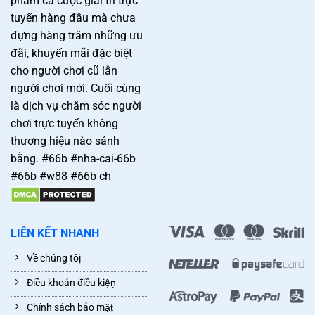
phẩm cá cược giải trí trực
tuyến hàng đầu mà chưa
đựng hàng trăm những ưu
đãi, khuyến mãi đặc biệt
cho người chơi cũ lẫn
người chơi mới. Cuối cùng
là dịch vụ chăm sóc người
chơi trực tuyến không
thương hiệu nào sánh
bằng. #66b #nha-cai-66b
#66b #w88 #66b ch
LIÊN KẾT NHANH
Về chúng tôị
Điều khoản điều kiệṇ
Chính sách bảo mậṭ