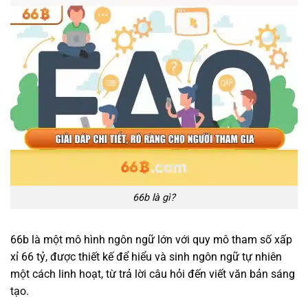
66b là gì?
66b là một mô hình ngôn ngữ lớn với quy mô tham số xấp
xỉ 66 tỷ, được thiết kế để hiểu và sinh ngôn ngữ tự nhiên
một cách linh hoạt, từ trả lời câu hỏi đến viết văn bản sáng
tạo.