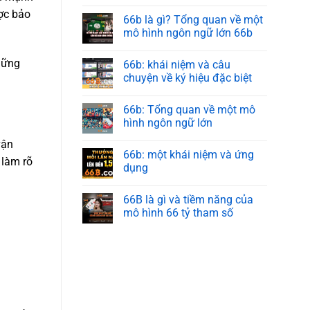
ược bảo
66b là gì? Tổng quan về một
mô hình ngôn ngữ lớn 66b
hững
66b: khái niệm và câu
chuyện về ký hiệu đặc biệt
66b: Tổng quan về một mô
hình ngôn ngữ lớn
vận
66b: một khái niệm và ứng
 làm rõ
dụng
66B là gì và tiềm năng của
mô hình 66 tỷ tham số