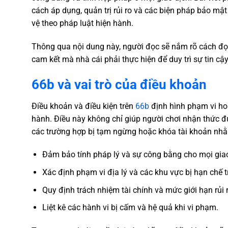
cách áp dụng, quản trị rủi ro và các biện pháp bảo mậ
vệ theo pháp luật hiện hành.
Thông qua nội dung này, người đọc sẽ nắm rõ cách đọc
cam kết mà nhà cái phải thực hiện để duy trì sự tin cậ
66b và vai trò của điều khoản
Điều khoản và điều kiện trên
66b
định hình phạm vi hoạ
hành. Điều này không chỉ giúp người chơi nhận thức đư
các trường hợp bị tạm ngừng hoặc khóa tài khoản nhằm
Đảm bảo tính pháp lý và sự công bằng cho mọi giao
Xác định phạm vi địa lý và các khu vực bị hạn chế t
Quy định trách nhiệm tài chính và mức giới hạn rủi 
Liệt kê các hành vi bị cấm và hệ quả khi vi phạm.