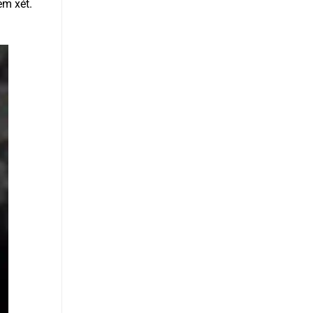
em xét.