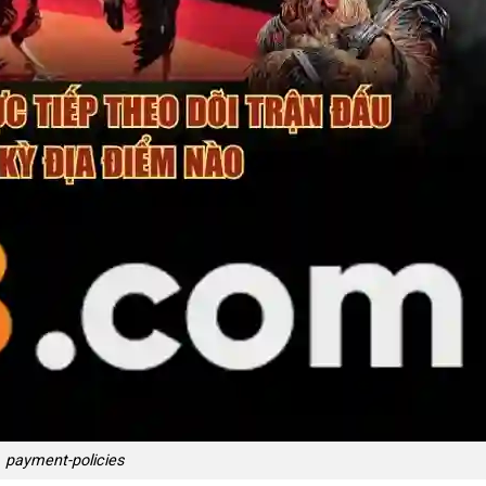
payment-policies