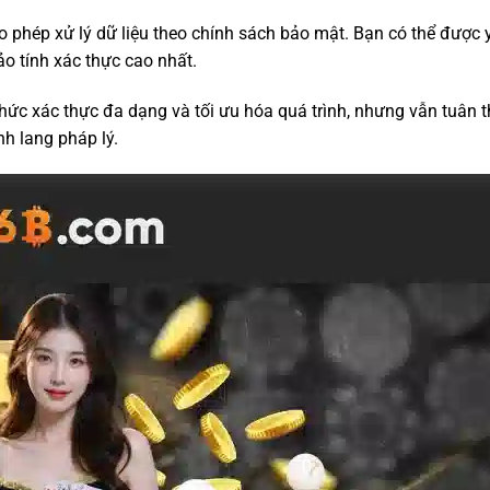
ho phép xử lý dữ liệu theo chính sách bảo mật. Bạn có thể được 
ảo tính xác thực cao nhất.
ức xác thực đa dạng và tối ưu hóa quá trình, nhưng vẫn tuân 
h lang pháp lý.