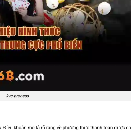
kyc-process
n
. Điều khoản mô tả rõ ràng về phương thức thanh toán được c