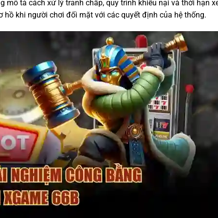
 mô tả cách xử lý tranh chấp, quy trình khiếu nại và thời hạn x
 hồ khi người chơi đối mặt với các quyết định của hệ thống.