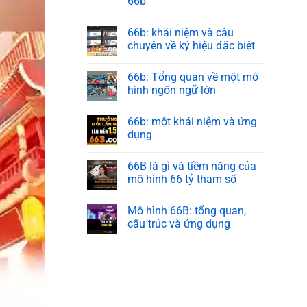
66b
66b: khái niệm và câu
chuyện về ký hiệu đặc biệt
66b: Tổng quan về một mô
hình ngôn ngữ lớn
66b: một khái niệm và ứng
dụng
66B là gì và tiềm năng của
mô hình 66 tỷ tham số
Mô hình 66B: tổng quan,
cấu trúc và ứng dụng