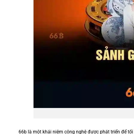
66b là một khái niệm công nghệ được phát triển để tối