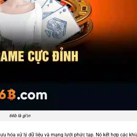
66b là gì\n
 ưu hóa xử lý dữ liệu và mạng lưới phức tạp. Nó kết hợp các khí