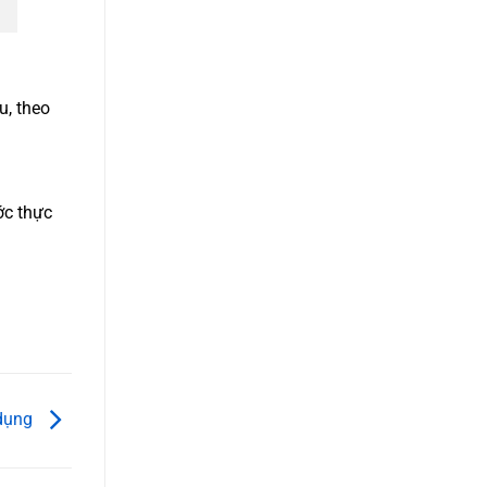
u, theo
ớc thực
 dụng