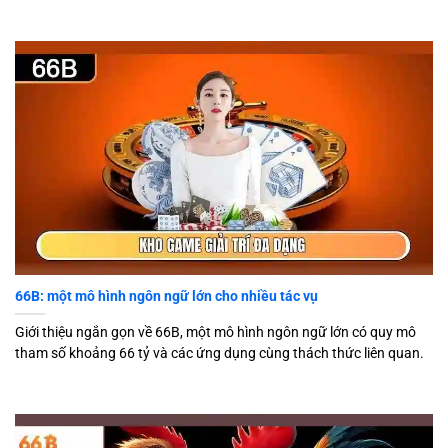
66B: một mô hình ngôn ngữ lớn cho nhiều tác vụ
Giới thiệu ngắn gọn về 66B, một mô hình ngôn ngữ lớn có quy mô
tham số khoảng 66 tỷ và các ứng dụng cùng thách thức liên quan.