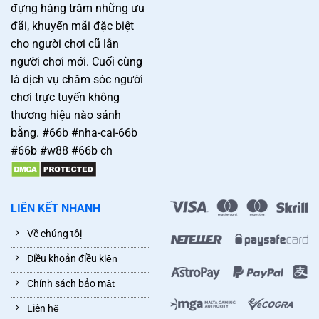
đựng hàng trăm những ưu
đãi, khuyến mãi đặc biệt
cho người chơi cũ lẫn
người chơi mới. Cuối cùng
là dịch vụ chăm sóc người
chơi trực tuyến không
thương hiệu nào sánh
bằng. #66b #nha-cai-66b
#66b #w88 #66b ch
LIÊN KẾT NHANH
Về chúng tôị
Điều khoản điều kiệṇ
Chính sách bảo mậṭ
Liên hệ̣