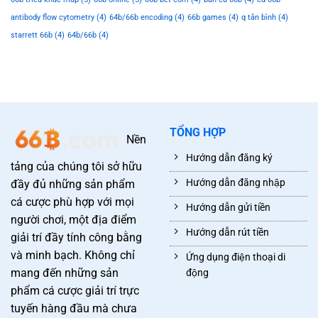
antibody flow cytometry (4)
64b/66b encoding (4)
66b games (4)
q tân bình (4)
starrett 66b (4)
64b/66b (4)
TỔNG HỢP
Nền
Hướng dẫn đăng ký
tảng
của chúng tôi sở hữu
Hướng dẫn đăng nhập
đầy đủ những sản phẩm
cá cược phù hợp với mọi
Hướng dẫn gửi tiền
người chơi, một địa điểm
Hướng dẫn rút tiền
giải trí đầy tính công bằng
và minh bạch. Không chỉ
Ứng dụng điện thoại di
mang đến những sản
động
phẩm cá cược giải trí trực
tuyến hàng đầu mà chưa