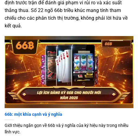
định trước trận để đánh giá phạm vi rủi ro và xác suất
thắng thua. Số 22 ngõ 66b triều khúc mang tính tham
chiếu cho các phân tích thị trường, không phải lời hứa về
kết quả.
66b: một khía cạnh và ý nghĩa
Giới thiệu ngắn gọn về 66b và ý nghĩa của ký hiệu này trong nhiều
lĩnh vực.