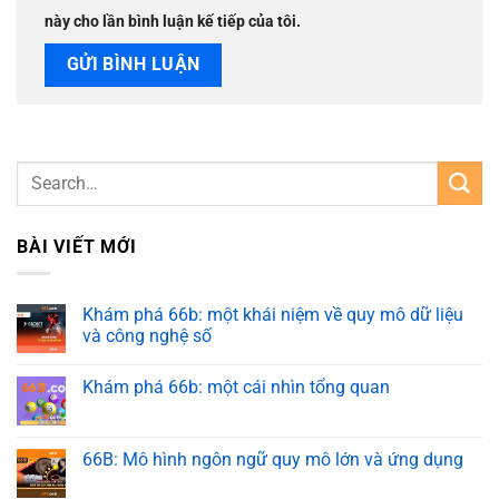
này cho lần bình luận kế tiếp của tôi.
BÀI VIẾT MỚI
Khám phá 66b: một khái niệm về quy mô dữ liệu
và công nghệ số
Khám phá 66b: một cái nhìn tổng quan
66B: Mô hình ngôn ngữ quy mô lớn và ứng dụng