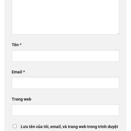
Tên
*
Email
*
Trang web
Lưu tên của tôi, email, và trang web trong trình duyệt