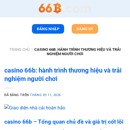
Chuyển
đến
nội
dung
ĐĂNG NHẬP
ĐĂNG KÝ
TRANG CHỦ
|
CASINO 66B: HÀNH TRÌNH THƯƠNG HIỆU VÀ TRẢI
NGHIỆM NGƯỜI CHƠI
casino 66b: hành trình thương hiệu và trải
nghiệm người chơi
ĐÃ ĐĂNG TRÊN
THÁNG 03 11, 2026
casino 66b – Tổng quan chủ đề và giá trị cốt lõi