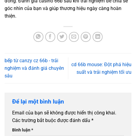
đồng. Đánh giá casino 66b sau khi trải nghiệm để chia sẻ
góc nhìn của bạn và giúp thương hiệu ngày càng hoàn
thiện.
bếp từ canzy cz 66b - trải
cd 66b mouse: Đột phá hiệu
nghiệm và đánh giá chuyên
suất và trải nghiệm tối ưu
sâu
Để lại một bình luận
Email của bạn sẽ không được hiển thị công khai.
Các trường bắt buộc được đánh dấu
*
Bình luận
*