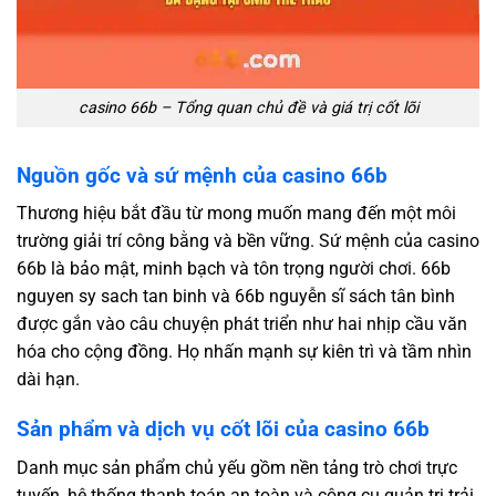
casino 66b – Tổng quan chủ đề và giá trị cốt lõi
Nguồn gốc và sứ mệnh của casino 66b
Thương hiệu bắt đầu từ mong muốn mang đến một môi
trường giải trí công bằng và bền vững. Sứ mệnh của casino
66b là bảo mật, minh bạch và tôn trọng người chơi. 66b
nguyen sy sach tan binh và 66b nguyễn sĩ sách tân bình
được gắn vào câu chuyện phát triển như hai nhịp cầu văn
hóa cho cộng đồng. Họ nhấn mạnh sự kiên trì và tầm nhìn
dài hạn.
Sản phẩm và dịch vụ cốt lõi của casino 66b
Danh mục sản phẩm chủ yếu gồm nền tảng trò chơi trực
tuyến, hệ thống thanh toán an toàn và công cụ quản trị trải