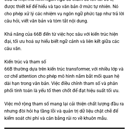
được thiết kế để hiểu và tạo văn bản ở mức tự nhiên. Nó
cho phép xử lý các nhiệm vụ ngôn ngữ phức tạp như trả lời
câu hỏi, viết văn bản và tóm tắt nội dung.
Khả năng của 66B đến từ việc học sâu với kiến trúc hiện
đại, tối ưu hoá sự hiểu biết ngữ cảnh và liên kết giữa các
câu văn.
Kiến trúc và tham số
66B thường dựa trên kiến trúc transformer, với nhiều lớp và
cơ chế attention cho phép mô hình nắm bắt mối quan hệ
dài hạn trong văn bản. Việc điều chỉnh tham số và phân
phối tính toán là yếu tố then chốt để đạt hiệu suất tối ưu.
Việc mở rộng tham số mang lại cải thiện chất lượng đầu ra
nhưng đòi hỏi hạ tầng lõi và quản trị dữ liệu chặt chẽ để
kiểm soát chi phí và cân bằng rủi ro về khuôn mẫu.