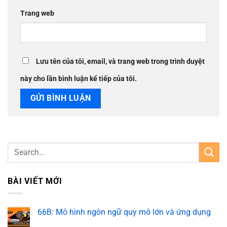
Trang web
Lưu tên của tôi, email, và trang web trong trình duyệt
này cho lần bình luận kế tiếp của tôi.
BÀI VIẾT MỚI
66B: Mô hình ngôn ngữ quy mô lớn và ứng dụng