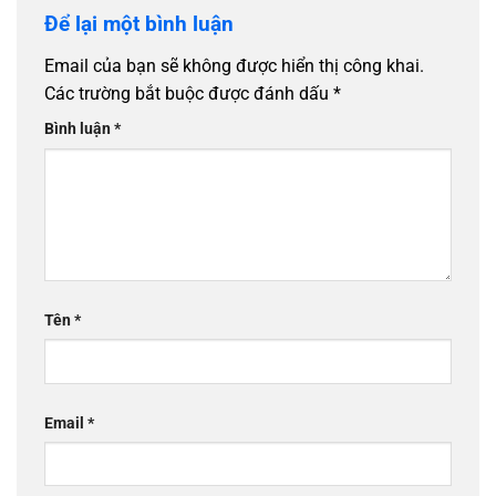
Để lại một bình luận
Email của bạn sẽ không được hiển thị công khai.
Các trường bắt buộc được đánh dấu
*
Bình luận
*
Tên
*
Email
*