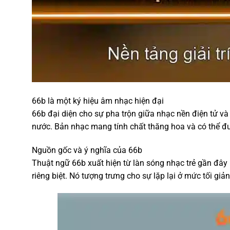
66b là một ký hiệu âm nhạc hiện đại
66b đại diện cho sự pha trộn giữa nhạc nền điện tử và
nước. Bản nhạc mang tính chất thăng hoa và có thể 
Nguồn gốc và ý nghĩa của 66b
Thuật ngữ 66b xuất hiện từ làn sóng nhạc trẻ gần đâ
riêng biệt. Nó tượng trưng cho sự lặp lại ở mức tối gi