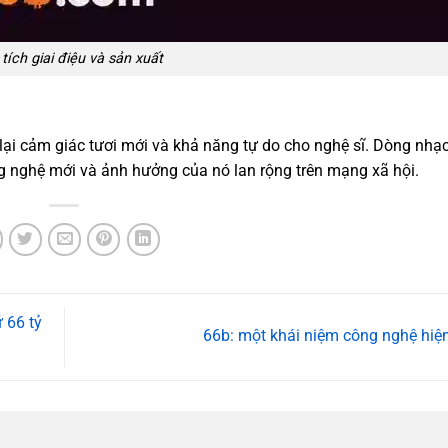
tích giai điệu và sản xuất
lại cảm giác tươi mới và khả năng tự do cho nghệ sĩ. Dòng nhạc
ng nghệ mới và ảnh hưởng của nó lan rộng trên mạng xã hội.
 66 tỷ
66b: một khái niệm công nghệ hiệ