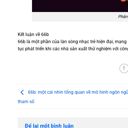
Phân 
Kết luận về 66b
66b là một phần của làn sóng nhạc trẻ hiện đại, mang 
tục phát triển khi các nhà sản xuất thử nghiệm với cô
66b: một cái nhìn tổng quan về mô hình ngôn ngữ
tham số
Để lại một bình luận