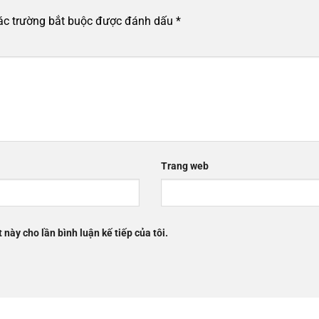
ác trường bắt buộc được đánh dấu
*
Trang web
 này cho lần bình luận kế tiếp của tôi.