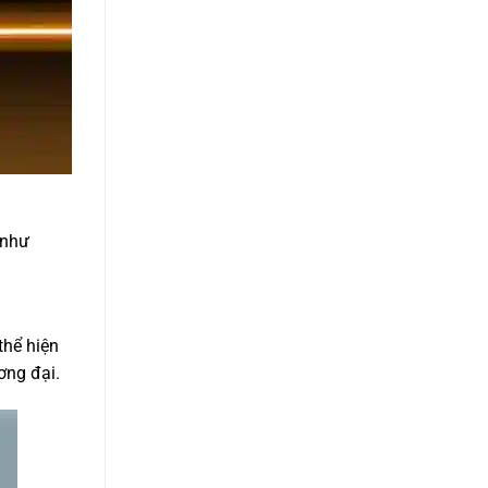
 như
thể hiện
ơng đại.