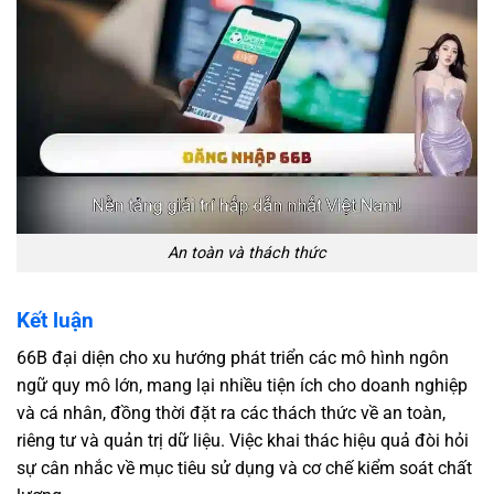
An toàn và thách thức
Kết luận
66B đại diện cho xu hướng phát triển các mô hình ngôn
ngữ quy mô lớn, mang lại nhiều tiện ích cho doanh nghiệp
và cá nhân, đồng thời đặt ra các thách thức về an toàn,
riêng tư và quản trị dữ liệu. Việc khai thác hiệu quả đòi hỏi
sự cân nhắc về mục tiêu sử dụng và cơ chế kiểm soát chất