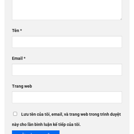
Tên
*
Email
*
Trang web
Lưu tên của tôi, email, và trang web trong trình duyệt
này cho lần bình luận kế tiếp của tôi.