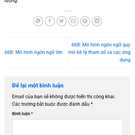
lượng.
66B: Mô hình ngôn ngữ quy
66B: Mô hình ngôn ngữ lớn
mô 66 tỷ tham số và các ứng
dụng
Để lại một bình luận
Email của bạn sẽ không được hiển thị công khai.
Các trường bắt buộc được đánh dấu
*
Bình luận
*