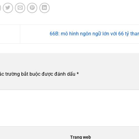
66B: mô hình ngôn ngữ lớn với 66 tỷ th
ác trường bắt buộc được đánh dấu
*
Trang web