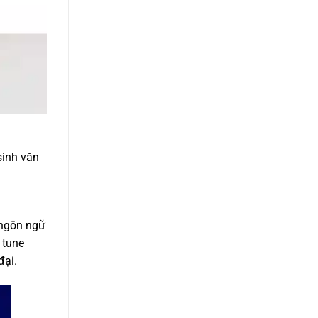
sinh văn
 ngôn ngữ
 tune
đại.