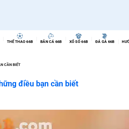
THỂ THAO 66B
BẮN CÁ 66B
XỔ SỐ 66B
ĐÁ GÀ 66B
HƯƠ
N CẦN BIẾT
hững điều bạn cần biết