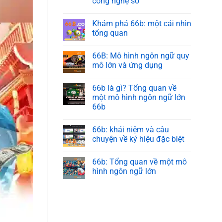
công nghệ số
Khám phá 66b: một cái nhìn
tổng quan
66B: Mô hình ngôn ngữ quy
mô lớn và ứng dụng
66b là gì? Tổng quan về
một mô hình ngôn ngữ lớn
66b
66b: khái niệm và câu
chuyện về ký hiệu đặc biệt
66b: Tổng quan về một mô
hình ngôn ngữ lớn