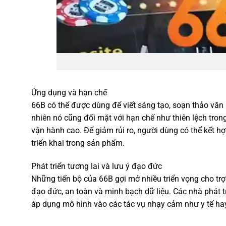
Ứng dụng và hạn chế
66B có thể được dùng để viết sáng tạo, soạn thảo văn bả
nhiên nó cũng đối mặt với hạn chế như thiên lệch tron
vận hành cao. Để giảm rủi ro, người dùng có thể kết hợ
triển khai trong sản phẩm.
Phát triển tương lai và lưu ý đạo đức
Những tiến bộ của 66B gợi mở nhiều triển vọng cho tr
đạo đức, an toàn và minh bạch dữ liệu. Các nhà phát tr
áp dụng mô hình vào các tác vụ nhạy cảm như y tế hay