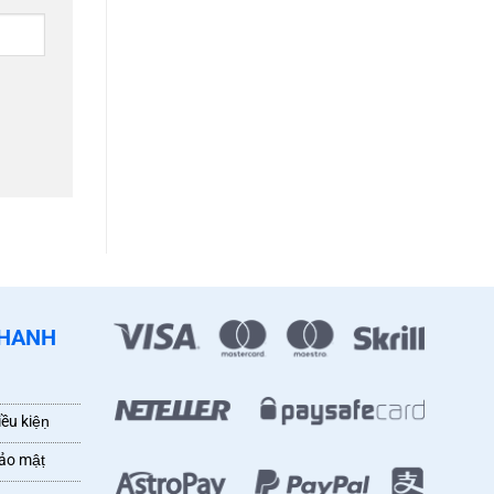
NHANH
̀u kiệṇ
̉o mậṭ