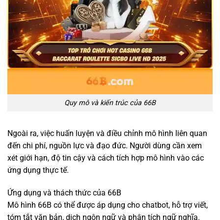
Quy mô và kiến trúc của 66B
Ngoài ra, việc huấn luyện và điều chỉnh mô hình liên quan
đến chi phí, nguồn lực và đạo đức. Người dùng cần xem
xét giới hạn, độ tin cậy và cách tích hợp mô hình vào các
ứng dụng thực tế.
Ứng dụng và thách thức của 66B
Mô hình 66B có thể được áp dụng cho chatbot, hỗ trợ viết,
tóm tắt văn bản, dịch ngôn ngữ và phân tích ngữ nghĩa.