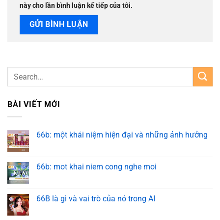
này cho lần bình luận kế tiếp của tôi.
BÀI VIẾT MỚI
66b: một khái niệm hiện đại và những ảnh hưởng
66b: mot khai niem cong nghe moi
66B là gì và vai trò của nó trong AI