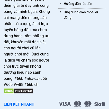
Hướng dẫn rút tiền
điểm giải trí đầy tính công
bằng và minh bạch. Không
Ứng dụng điện thoại di
chỉ mang đến những sản
động
phẩm cá cược giải trí trực
tuyến hàng đầu mà chưa
đựng hàng trăm những ưu
đãi, khuyến mãi đặc biệt
cho người chơi cũ lẫn
người chơi mới. Cuối cùng
là dịch vụ chăm sóc người
chơi trực tuyến không
thương hiệu nào sánh
bằng. #66b #nha-cai-66b
#66b #w88 #66b ch
LIÊN KẾT NHANH