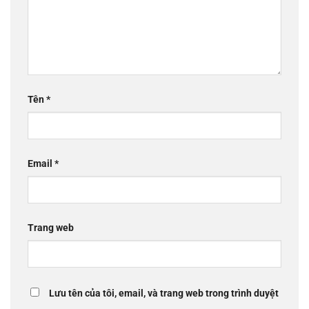
Tên
*
Email
*
Trang web
Lưu tên của tôi, email, và trang web trong trình duyệt