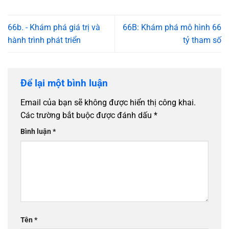
66b. - Khám phá giá trị và
66B: Khám phá mô hình 66
hành trình phát triển
tỷ tham số
Để lại một bình luận
Email của bạn sẽ không được hiển thị công khai.
Các trường bắt buộc được đánh dấu
*
Bình luận
*
Tên
*