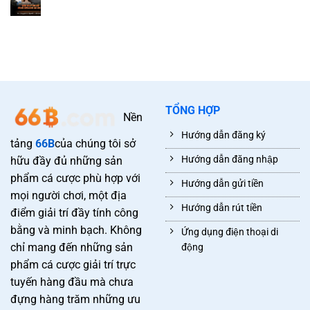
TỔNG HỢP
Nền
Hướng dẫn đăng ký
tảng
66B
của chúng tôi sở
Hướng dẫn đăng nhập
hữu đầy đủ những sản
phẩm cá cược phù hợp với
Hướng dẫn gửi tiền
mọi người chơi, một địa
Hướng dẫn rút tiền
điểm giải trí đầy tính công
bằng và minh bạch. Không
Ứng dụng điện thoại di
chỉ mang đến những sản
động
phẩm cá cược giải trí trực
tuyến hàng đầu mà chưa
đựng hàng trăm những ưu