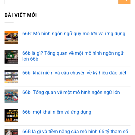
BÀI VIẾT MỚI
66B: Mô hình ngôn ngữ quy mô lớn và ứng dụng
66b là gì? Tổng quan về một mô hình ngôn ngữ
lớn 66b
66b: khái niệm và câu chuyện về ký hiệu đặc biệt
66b: Tổng quan về một mô hình ngôn ngữ lớn
66b: một khái niệm và ứng dụng
66B là gì và tiềm năng của mô hình 66 tỷ tham số