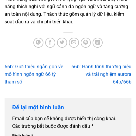
năng thích nghi với ngữ cảnh đa ngôn ngữ và tăng cường
an toàn nội dung. Thách thức gồm quản lý dữ liệu, kiểm
soát đầu ra và chi phí triển khai.
66b: Giới thiệu ngắn gọn về
66b: Hành trình thương hiệu
mô hình ngôn ngữ 66 tỷ
và trải nghiệm aurora
tham số
64b/66b
Để lại một bình luận
Email của bạn sẽ không được hiển thị công khai.
Các trường bắt buộc được đánh dấu
*
Bình luận
*