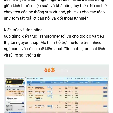
giữa kích thước, hiệu suất và khả năng tuỳ biến. Nó có thể
chạy trên các hệ thống vừa và nhỏ, phục vụ cho các tác vụ
như tóm tắt, trả lời câu hỏi và đối thoại tự nhiên.
Kiến trúc và tính năng
66b dùng kiến trúc Transformer tối ưu cho tốc độ và tiêu
thụ tài nguyên thấp. Mô hình hỗ trợ fine-tune trên nhiều
ngữ cảnh và có cơ chế kiểm soát đầu ra để giảm sai lệch
và rủi ro sai thông tin.