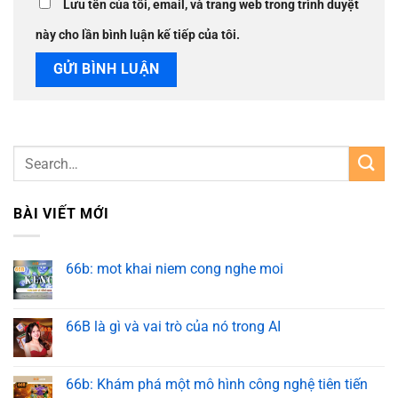
Lưu tên của tôi, email, và trang web trong trình duyệt
này cho lần bình luận kế tiếp của tôi.
BÀI VIẾT MỚI
66b: mot khai niem cong nghe moi
66B là gì và vai trò của nó trong AI
66b: Khám phá một mô hình công nghệ tiên tiến