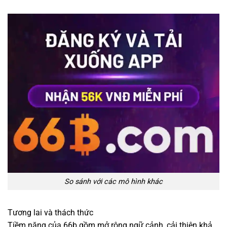
So sánh với các mô hình khác
Tương lai và thách thức
Tiềm năng của 66b gồm mở rộng ngữ cảnh, cải thiện khả